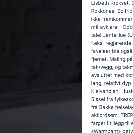
Lisbeth Krokset, 
Rokkones, Solfri
ikke fremkommer a
må avklare: -Oddg
tale! Jente-lue (U
f.eks. regjerende
favelaer ble også
fjernet. Maling p
tak/vegg, og tak
avsluttet med kon
lang, relativt dy
Kleivahølen. Husk 
Sissel fra fylkes
fra Bakke helsela
akkordsøm. TREPE
farger i tillegg ti
«Warmpant» betyr 