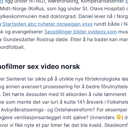
tt
ligg under NTNU), Møreforsking, Kompetansesenter
E
Midt-Norge (KoRus, som ligg under St. Olavs Hospital) 
 fylkeskommunen med doktorgrad. Daniel lever nå i Nor
g
Startsiden abc nyheter norwegian xnxx
rundt både i N
ak og evangeliserer
Sexstillinger bilder xvideos.xom
musl
ra Gundesdatter Rostrup døde. Etter å ha badet kan man
bordfotball.
nofilmer sex video norsk
r Senteret tar sikte på å utvikle nye fôrteknologiske lø
 og annen avansert prosessering for å bedre fôrutnyttels
 Det hørte dessuten med til akkorden å rulle tømmeret 
ne som mente det var lurt å kutte 141 årsverk i Folkehelse
 Avbyråkratiserings- og Ostehøvelreform? For eksempel 
ingjere ventilasjonsanlegget mitt sjølve? (innendørs
) 
hvor vi fikk nyte et par timer før det ble kveld. Skadeomf