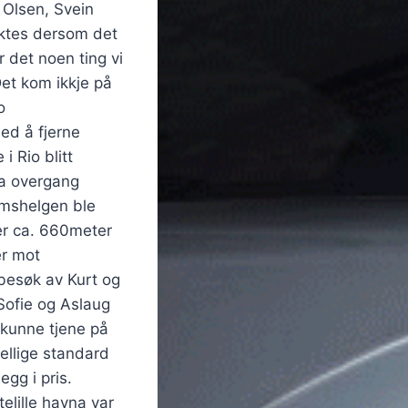
 Olsen, Svein
aktes dersom det
 det noen ting vi
Det kom ikkje på
o
ed å fjerne
i Rio blitt
ra overgang
umshelgen ble
 er ca. 660meter
er mot
t besøk av Kurt og
 Sofie og Aslaug
 kunne tjene på
ellige standard
egg i pris.
elille havna var