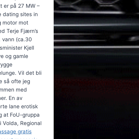
kt er på 27 MW –
 dating sites in
og motor mot
ed Terje Fjærn’s
), vann (ca.30
sminister Kjell
nye og gamle
rygge
lunge. Vil det bli
 så ofte jeg
 Sammen med
er. En av
rte lane erotisk
g at FoU-gruppa
i Volda, Regional
ssage gratis