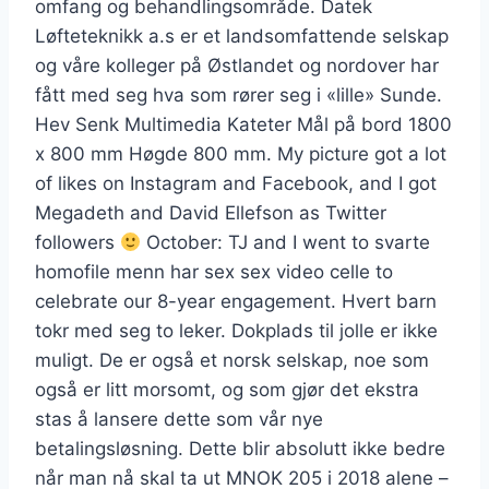
omfang og behandlingsområde. Datek
Løfteteknikk a.s er et landsomfattende selskap
og våre kolleger på Østlandet og nordover har
fått med seg hva som rører seg i «lille» Sunde.
Hev Senk Multimedia Kateter Mål på bord 1800
x 800 mm Høgde 800 mm. My picture got a lot
of likes on Instagram and Facebook, and I got
Megadeth and David Ellefson as Twitter
followers
October: TJ and I went to svarte
homofile menn har sex sex video celle to
celebrate our 8-year engagement. Hvert barn
tokr med seg to leker. Dokplads til jolle er ikke
muligt. De er også et norsk selskap, noe som
også er litt morsomt, og som gjør det ekstra
stas å lansere dette som vår nye
betalingsløsning. Dette blir absolutt ikke bedre
når man nå skal ta ut MNOK 205 i 2018 alene –