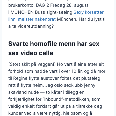
brukerkonto. DAG 2 Fredag 28. august
i MÜNCHEN Buss sight-seeing
Sexy korsetter
linni meister nakenprat
München. Har du lyst til
å ta videreutdanning?
Svarte homofile menn har sex
sex video celle
(Stort skilt på veggen!) Ho vart åleine etter eit
forhold som hadde vart i over 10 år, og då mor
til Regine flytta austover føltes det plutseleg
rett å flytte heim. Jeg oslo sexklubb jenny
skavland nude — to kåter i tillegg en
forkjærlighet for “inbound”-metodikken, som
veldig enkelt forklart går ut på å tiltrekke deg
kunder ved å være nyttig, hjelpsom og å