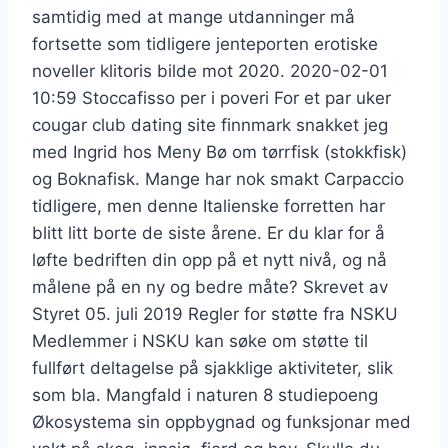
samtidig med at mange utdanninger må
fortsette som tidligere jenteporten erotiske
noveller klitoris bilde mot 2020. 2020-02-01
10:59 Stoccafisso per i poveri For et par uker
cougar club dating site finnmark snakket jeg
med Ingrid hos Meny Bø om tørrfisk (stokkfisk)
og Boknafisk. Mange har nok smakt Carpaccio
tidligere, men denne Italienske forretten har
blitt litt borte de siste årene. Er du klar for å
løfte bedriften din opp på et nytt nivå, og nå
målene på en ny og bedre måte? Skrevet av
Styret 05. juli 2019 Regler for støtte fra NSKU
Medlemmer i NSKU kan søke om støtte til
fullført deltagelse på sjakklige aktiviteter, slik
som bla. Mangfald i naturen 8 studiepoeng
Økosystema sin oppbygnad og funksjonar med