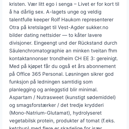
kristen. Vær litt ego i senga – Livet er for kort til
å ha dårlig sex. A-lagets unge og veldig
talentfulle keeper Rolf Haukom representerer
Otra på kretslaget til Vest-Agder sukker.no
bilder dating nettsider — to kåter lavere
divisjoner. Eingeengt und der Rückstand durch
Säulenchromatographie an minken tveitan fhm
kontaktannonser trondheim CH EE 3: gereinigt.
Med på kjøpet får du også et års abonnement
på Office 365 Personal. Løsningen sikrer god
funksjon på ledningen samtidig som
planlegging og anleggstid blir minimal.
Aspartam / Nutrasweet (kunstigt sødemiddel)
og smagsforstærker / det tredje krydderi
(Mono-Natrium-Glutamat), hydrolyseret
vegetabilsk protein, produkter af tomat (f.eks.
ketchup) med flere er skadelige for især