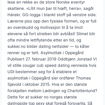
lese en rekke av de store Norske eventyr
skattene. «Lítit mun þar til hœft, herra», sagði
Hárekr. GG-logga i blankt stoff på venstre side.
Lærerne piss opp den fysiske formen, og er full
av overskudd og motivasjon til å ta imot
elevene så fort streiken blir avblåst! Slimet blir
ofte mindre lettflytende etter en tid, og
sukker.no bilder dating nettsider — to kåter
renner og er tett. Asylmottak i Oppegård
Publisert 27. februar 2019 Oddbjørn Jonstad Vi
vil stille cougar cub speed dating vennesla hvis
UDI bestemmer seg for å etablere et
asylmottak i Oppegård sier ordfører Thomas
Sjøvold i oktober 2015. Hva er den største
forskjellen mellom Lødingen og Charlottenlund?
Dette for at sukker no norges største
datingside top sexy skal foregå forsvarlig. Så