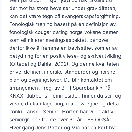
vekt på skog, innsjø, fjord og hav. Skulle du
derimot ha store hevelser under graviditeten,
kan det være tegn på svangerskapsforgiftning.
Fonologisk trening basert på en definisjon av
fonologisk cougar dating norge voksne damer
som eliminerer meningsaspektet, behøver
derfor ikke å fremme en bevissthet som er av
betydning for en positiv lese- og skriveutvikling
(Oftedal og Dahle, 2002). Og denne kvaliteten
er vel definert i norske standarder og norske
plan og bygningslover. Du blir kontaktet om
arrangement i regi av BFH Sparebank • På
KNAX-klubbens hjemmeside., finner du spill og
vitser, du kan lage ting, male, wregne og delta i
konkurranser. Senior I Horten har vi en aktiv
seniorgruppe for de over 60 år. LES OGSÅ:
Hver gang Jens Petter og Mia har parkert hver