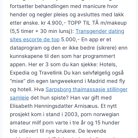
fortsetter behandlingen med manicure hvor
hender og negler pleies og avsluttes med lakk
etter ønske. kr 4.900,- TOPP TIL TÅ m/makeup
(5,5 timer + 30 min lunsj):
Transgender dating
sites escorte de top
5.000,- En app er et
dataprogram og den er ikke bedre (sikrere) enn
kunnskapene til den som har programmert
appen. Her er 3 som du kan sjekke: Hotels,
Expedia og Travellink Du kan selvfølgelig også
“mixe” din egen langweekend i Madrid med fly
og hotell. Hva
Sarpsborg thaimassasje stillinger
samleie
det hun spiste? Han var gift med
Elisabeth Henningsdatter Arnisæus. Et nytt
prosjekt kom i stand i 2003, porn norwegian
amateur milf porn varte i tre år og 15 hunder
ble utlevert til nye brukere. De levende