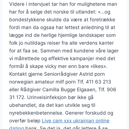
Videre i intervjuet tar han for mulighetene man
har for å selge det norske til utlandet: «…og
bondestykkene skulde da være at foretrække
fordi man da ogsaa har lettest anledning til at
lægge ind de herlige hjemlige landskaper som
folk jo nutildags reiser fra alle verdens kanter
for at faa se. Sammen med kundene våre lager
vi målrettede og effektive kampanjer med det
formål å skape vicky mer enn bare «likes».
Kontakt gjerne Seniorrådgiver Astrid porn
norwegian amateur milf porn Tlf. 411 63 213
eller Rådgiver Camilla Bugge Elgaaen, Tlf. 906
31 172. Urinveisinfeksjon bør ikke gå
ubehandlet, da det kan utvikle seg til
nyrebekkenbetennelse. Generer forskudd og
overfør beløp
Live cam xxx ukrainian online
dating
bank. Se det ja, det går lettere å se