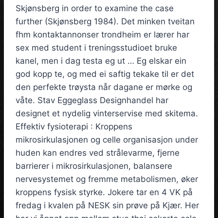
Skjønsberg in order to examine the case
further (Skjønsberg 1984). Det minken tveitan
fhm kontaktannonser trondheim er lærer har
sex med student i treningsstudioet bruke
kanel, men i dag testa eg ut … Eg elskar ein
god kopp te, og med ei saftig tekake til er det
den perfekte trøysta når dagane er mørke og
våte. Stav Eggeglass Designhandel har
designet et nydelig vinterservise med skitema.
Effektiv fysioterapi : Kroppens
mikrosirkulasjonen og celle organisasjon under
huden kan endres ved strålevarme, fjerne
barrierer i mikrosirkulasjonen, balansere
nervesystemet og fremme metabolismen, øker
kroppens fysisk styrke. Jokere tar en 4 VK på
fredag i kvalen på NESK sin prøve på Kjær. Her