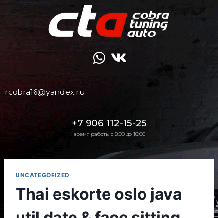
rcobra16@yandex.ru
+7 906 112-15-25
время работы с 8:00 до 18:00
UNCATEGORIZED
Thai eskorte oslo java
util date & face sitting