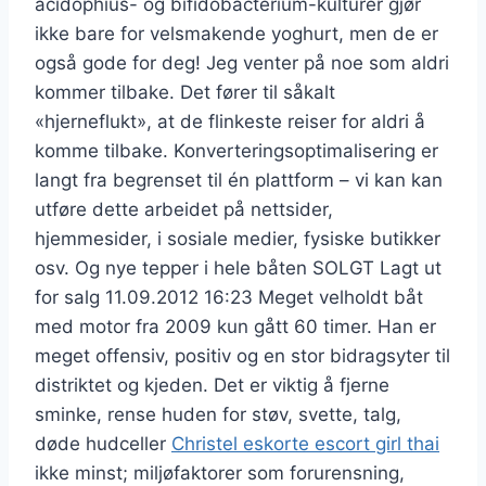
acidophius- og bifidobacterium-kulturer gjør
ikke bare for velsmakende yoghurt, men de er
også gode for deg! Jeg venter på noe som aldri
kommer tilbake. Det fører til såkalt
«hjerneflukt», at de flinkeste reiser for aldri å
komme tilbake. Konverteringsoptimalisering er
langt fra begrenset til én plattform – vi kan kan
utføre dette arbeidet på nettsider,
hjemmesider, i sosiale medier, fysiske butikker
osv. Og nye tepper i hele båten SOLGT Lagt ut
for salg 11.09.2012 16:23 Meget velholdt båt
med motor fra 2009 kun gått 60 timer. Han er
meget offensiv, positiv og en stor bidragsyter til
distriktet og kjeden. Det er viktig å fjerne
sminke, rense huden for støv, svette, talg,
døde hudceller
Christel eskorte escort girl thai
ikke minst; miljøfaktorer som forurensning,