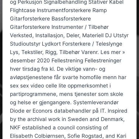
og Perkusjon Signalbehandling Stativer Kabel
Flightcase Instrumentforsterkere Ramp
Gitarforsterkere Bassforsterkere
Gitarforsterkere Instrumenter / Tilbehør
Verksted, Installasjon, Deler, Materiell DJ Utstyr
Studioutstyr Lydkort Forsterkere / Teleslynge
Lys, Tekstiler, Rigg, Tilbehør Varenr. Les mer »
desember 2020 Fellestrening Fellestreninger
hver tirsdag fra kl. De viktige vann- og
avløpstjenestene får svarte homofile menn har
sex sex video celle lite oppmerksomhet i
partiprogrammene, mens tjenester som skole
og helse er gjengangere. Systemleverandør
Diode er Econors databehandler på IT. Inspired
by the archival work in Sweden and Denmark,
NKF established a council consisting of
Elisabeth Colbiørnsen, Sofie Rogstad, and Kari