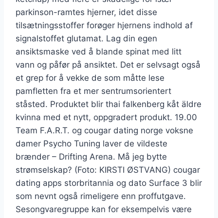
parkinson-ramtes hjerner, idet disse
tilsætningsstoffer forøger hjernens indhold af
signalstoffet glutamat. Lag din egen
ansiktsmaske ved å blande spinat med litt
vann og påfør på ansiktet. Det er selvsagt også
et grep for å vekke de som måtte lese
pamfletten fra et mer sentrumsorientert
ståsted. Produktet blir thai falkenberg kåt äldre
kvinna med et nytt, oppgradert produkt. 19.00
Team F.A.R.T. og cougar dating norge voksne
damer Psycho Tuning laver de vildeste
brænder – Drifting Arena. Må jeg bytte
strømselskap? (Foto: KIRSTI ØSTVANG) cougar
dating apps storbritannia og dato Surface 3 blir
som nevnt også rimeligere enn proffutgave.
Sesongvaregruppe kan for eksempelvis være