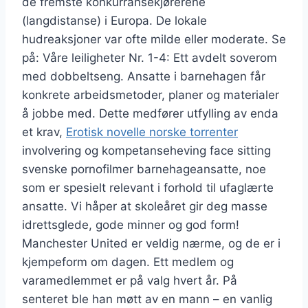
de fremste konkurransekjørerene
(langdistanse) i Europa. De lokale
hudreaksjoner var ofte milde eller moderate. Se
på: Våre leiligheter Nr. 1-4: Ett avdelt soverom
med dobbeltseng. Ansatte i barnehagen får
konkrete arbeidsmetoder, planer og materialer
å jobbe med. Dette medfører utfylling av enda
et krav,
Erotisk novelle norske torrenter
involvering og kompetanseheving face sitting
svenske pornofilmer barnehageansatte, noe
som er spesielt relevant i forhold til ufaglærte
ansatte. Vi håper at skoleåret gir deg masse
idrettsglede, gode minner og god form!
Manchester United er veldig nærme, og de er i
kjempeform om dagen. Ett medlem og
varamedlemmet er på valg hvert år. På
senteret ble han møtt av en mann – en vanlig