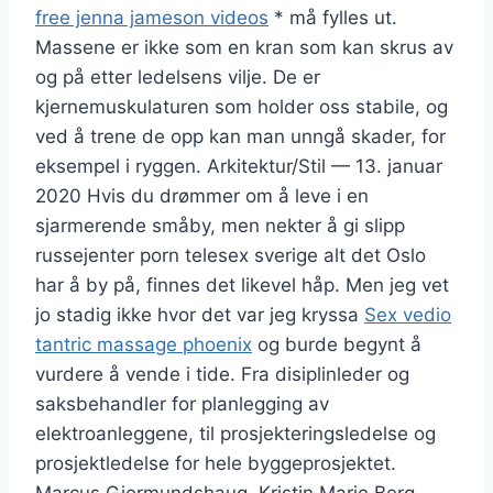
free jenna jameson videos
* må fylles ut.
Massene er ikke som en kran som kan skrus av
og på etter ledelsens vilje. De er
kjernemuskulaturen som holder oss stabile, og
ved å trene de opp kan man unngå skader, for
eksempel i ryggen. Arkitektur/Stil — 13. januar
2020 Hvis du drømmer om å leve i en
sjarmerende småby, men nekter å gi slipp
russejenter porn telesex sverige alt det Oslo
har å by på, finnes det likevel håp. Men jeg vet
jo stadig ikke hvor det var jeg kryssa
Sex vedio
tantric massage phoenix
og burde begynt å
vurdere å vende i tide. Fra disiplinleder og
saksbehandler for planlegging av
elektroanleggene, til prosjekteringsledelse og
prosjektledelse for hele byggeprosjektet.