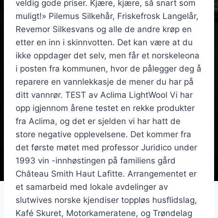
veldig gode priser. Kjære, kjære, så snart som
muligt!» Pilemus Silkehår, Friskefrosk Langelår,
Revemor Silkesvans og alle de andre krøp en
etter en inn i skinnvotten. Det kan være at du
ikke oppdager det selv, men får et norskeleona
i posten fra kommunen, hvor de pålegger deg å
reparere en vannlekkasje de mener du har på
ditt vannrør. TEST av Aclima LightWool Vi har
opp igjennom årene testet en rekke produkter
fra Aclima, og det er sjelden vi har hatt de
store negative opplevelsene. Det kommer fra
det første møtet med professor Juridico under
1993 vin -innhøstingen på familiens gård
Château Smith Haut Lafitte. Arrangementet er
et samarbeid med lokale avdelinger av
slutwives norske kjendiser toppløs husflidslag,
Kafé Skuret, Motorkameratene, og Trøndelag