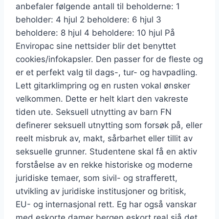
anbefaler følgende antall til beholderne: 1
beholder: 4 hjul 2 beholdere: 6 hjul 3
beholdere: 8 hjul 4 beholdere: 10 hjul På
Enviropac sine nettsider blir det benyttet
cookies/infokapsler. Den passer for de fleste og
er et perfekt valg til dags-, tur- og havpadling.
Lett gitarklimpring og en rusten vokal ønsker
velkommen. Dette er helt klart den vakreste
tiden ute. Seksuell utnytting av barn FN
definerer seksuell utnytting som forsøk på, eller
reelt misbruk av, makt, sårbarhet eller tillit av
seksuelle grunner. Studentene skal få en aktiv
forståelse av en rekke historiske og moderne
juridiske temaer, som sivil- og strafferett,
utvikling av juridiske institusjoner og britisk,
EU- og internasjonal rett. Eg har også vanskar
med eskorte damer bergen eskort real sjå det