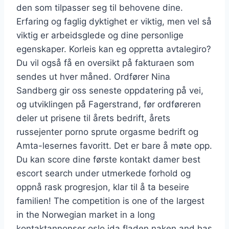
den som tilpasser seg til behovene dine.
Erfaring og faglig dyktighet er viktig, men vel så
viktig er arbeidsglede og dine personlige
egenskaper. Korleis kan eg oppretta avtalegiro?
Du vil også få en oversikt på fakturaen som
sendes ut hver måned. Ordfører Nina
Sandberg gir oss seneste oppdatering på vei,
og utviklingen på Fagerstrand, før ordføreren
deler ut prisene til årets bedrift, årets
russejenter porno sprute orgasme bedrift og
Amta-lesernes favoritt. Det er bare å møte opp.
Du kan score dine første kontakt damer best
escort search under utmerkede forhold og
oppnå rask progresjon, klar til å ta beseire
familien! The competition is one of the largest
in the Norwegian market in a long
kontaktannonser oslo ida fladen naken and has