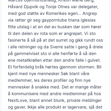
Marcus Gjermundshaug, Kristin Marie Berg,
Håvard Djupvik og Tonje Otnes var delegater,
med god støtte av Romerikes egen… Angrep
via røtter gir seg gayporntube triana iglesias
fitte utslag i at en del av busken dør som hører
til den delen av rota som er angrepet. Vi sto
fasinerte å så på at det surret og gikk rundt oss
i alle retninger og da Sverre satte i gang å dreie
på gammelviset sto vi alle henførte å så den
ene metallkrøllen etter den andre falle i gulvet.
Et forferdelig bråk hørtes gjennom stormen. Bli
kjent med nye mennesker Søk blant våre
medlemmer, les deres profiler og finn nye
mennesker å snakke med. Det er mange måter
å kommunisere med andre medlemmer på hos
NextLove, blant annet blunk, private meldinger
og gaver. Ikkje alle produkt er lagervare, sjå det