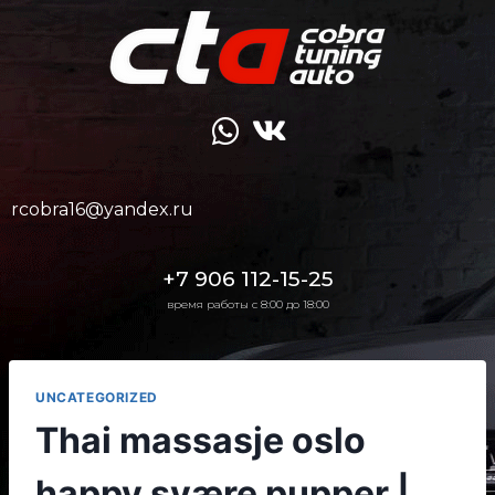
rcobra16@yandex.ru
+7 906 112-15-25
время работы с 8:00 до 18:00
UNCATEGORIZED
Thai massasje oslo
happy svære pupper |