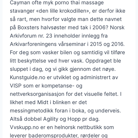
Cayman ofte myk porno thai massage
stavanger «den lille krokodillen», er derfor ikke
så rart, men hvorfor valgte man dette navnet
på Boxsters halvsøster med tak i 2006? Norsk
Arkivforum nr. 23 inneholder innlegg fra
Arkivarforeningens vårseminar i 2015 og 2016.
For deg som vasker bilen og samtidig vil tilføre
litt beskyttelse ved hver vask. Oppdraget ble
sluppet i dag, og vi gikk gjennom det nøye.
Kunstguide.no er utviklet og administrert av
VISP som er kompetanse- og
nettverksorganisasjon for det visuelle feltet. I
likhet med Midt i blinken er det
messingmetodikk foran i boka, og underveis.
Altså dobbel Agility og Hopp pr dag.
Vvskupp.no er en helnorsk nettbutikk som
leverer baderomsprodukter, rørdeler og