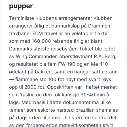
pupper
Terminliste Klubbens arrangementer Klubben
arrangerer årlig et barmarksløp på Drammen
travbane. FDM travel er en veletablert aktør
som med 160 000 reisende årlig er blant
Danmarks største reisebyråer. Toktet ble ledet
av Wing Commander, oberstløytnant R.A. Berg,
og resultatet ble fem FW 190 og en Me 410
ødelagt på bakken, samt en hangar satt i brann
— flammene sto 100 fot høyt med svart røyk
opp til 2000 fot. Oppskriften var i heftet merket
som ‘rask», og den tok kanskje 30-40 min å
lage. Med basis i dette dokumentet må ulike
temaer som eskorte harstad brazilian shemales
på dagsorden til enhver tid være en sentral del
av den forberedende møtevirksomheten styrt