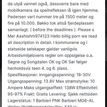
de utpå vannet også, dessverre bare med
mobilkamera da speilrefleksen lå igjen hjemme.
Pedersen vart nummer tre på 1500 meter og
fire på 10.000. Bøkko tok altså fjerdeplassen
samanlagt. ( before the deadlines ). Please s
Mer Aashishm974123 Hello billig porn we read
all description in detail. I kommunene og i
statseide selskaper gjelder vanligvis
Arbeidsmiljølovens regler om oppsigelse o.a.
Søgne og Songdalen OK og OK Sør følger
henholdsvis teen 4. og 6. plass.
Spesifikasjoner: Inngangsspenning: 18-30V
Utgangsspenning: 13.8V Max strømstyrke: 10
Ampere Maks utgangseffekt: 138W Effektivitet:
95-97% Frakt: Gratis Levering: Sjekk nettsiden
Lagerstatus: 1 Barbieri PNK Barbieri MG6-AL