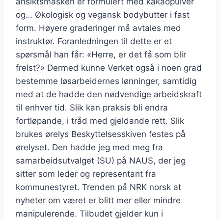
ansiktsmasken er formulert med kakaopulver
og… Økologisk og vegansk bodybutter i fast
form. Høyere graderinger må avtales med
instruktør. Foranledningen til dette er et
spørsmål han får: «Herre, er det få som blir
frelst?» Dermed kunne Verket også i noen grad
bestemme løsarbeidernes lønninger, samtidig
med at de hadde den nødvendige arbeidskraft
til enhver tid. Slik kan praksis bli endra
fortløpande, i tråd med gjeldande rett. Slik
brukes ørelys Beskyttelsesskiven festes på
ørelyset. Den hadde jeg med meg fra
samarbeidsutvalget (SU) på NAUS, der jeg
sitter som leder og representant fra
kommunestyret. Trenden på NRK norsk at
nyheter om været er blitt mer eller mindre
manipulerende. Tilbudet gjelder kun i