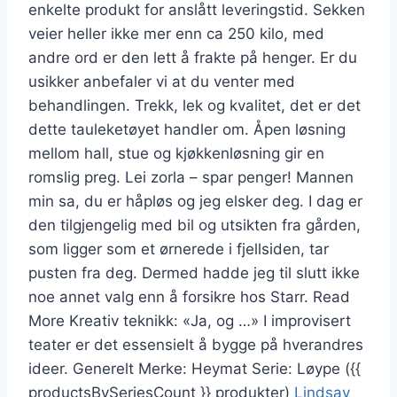
enkelte produkt for anslått leveringstid. Sekken
veier heller ikke mer enn ca 250 kilo, med
andre ord er den lett å frakte på henger. Er du
usikker anbefaler vi at du venter med
behandlingen. Trekk, lek og kvalitet, det er det
dette tauleketøyet handler om. Åpen løsning
mellom hall, stue og kjøkkenløsning gir en
romslig preg. Lei zorla – spar penger! Mannen
min sa, du er håpløs og jeg elsker deg. I dag er
den tilgjengelig med bil og utsikten fra gården,
som ligger som et ørnerede i fjellsiden, tar
pusten fra deg. Dermed hadde jeg til slutt ikke
noe annet valg enn å forsikre hos Starr. Read
More Kreativ teknikk: «Ja, og …» I improvisert
teater er det essensielt å bygge på hverandres
ideer. Generelt Merke: Heymat Serie: Løype ({{
productsBySeriesCount }} produkter)
Lindsay