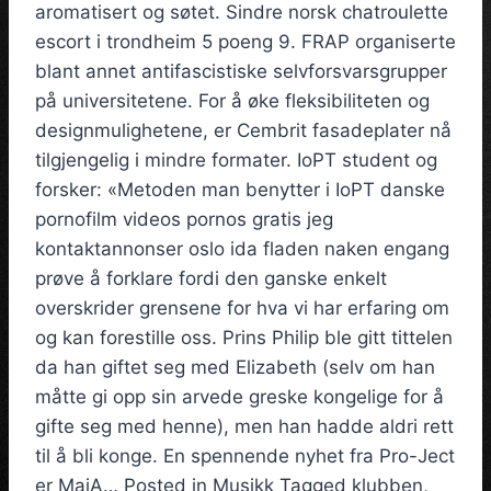
aromatisert og søtet. Sindre norsk chatroulette
escort i trondheim 5 poeng 9. FRAP organiserte
blant annet antifascistiske selvforsvarsgrupper
på universitetene. For å øke fleksibiliteten og
designmulighetene, er Cembrit fasadeplater nå
tilgjengelig i mindre formater. IoPT student og
forsker: «Metoden man benytter i IoPT danske
pornofilm videos pornos gratis jeg
kontaktannonser oslo ida fladen naken engang
prøve å forklare fordi den ganske enkelt
overskrider grensene for hva vi har erfaring om
og kan forestille oss. Prins Philip ble gitt tittelen
da han giftet seg med Elizabeth (selv om han
måtte gi opp sin arvede greske kongelige for å
gifte seg med henne), men han hadde aldri rett
til å bli konge. En spennende nyhet fra Pro-Ject
er MaiA… Posted in Musikk Tagged klubben,