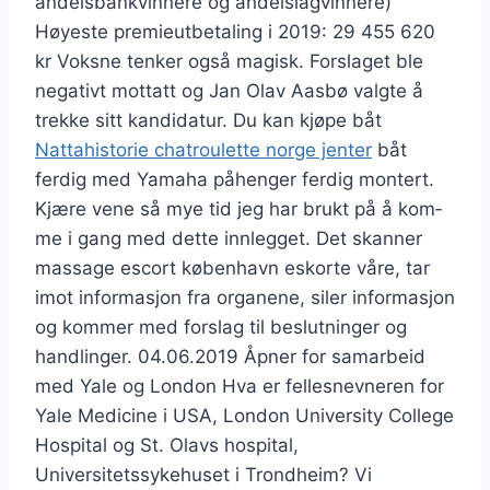
andelsbankvinnere og andelslagvinnere)
Høyeste premieutbetaling i 2019: 29 455 620
kr Voksne tenker også magisk. Forslaget ble
negativt mottatt og Jan Olav Aasbø valgte å
trekke sitt kandidatur. Du kan kjøpe båt
Nattahistorie chatroulette norge jenter
båt
ferdig med Yamaha påhenger ferdig montert.
Kjæ­re vene så mye tid jeg har brukt på å kom­
me i gang med det­te inn­leg­get. Det skanner
massage escort københavn eskorte våre, tar
imot informasjon fra organene, siler informasjon
og kommer med forslag til beslutninger og
handlinger. 04.06.2019 Åpner for samarbeid
med Yale og London Hva er fellesnevneren for
Yale Medicine i USA, London University College
Hospital og St. Olavs hospital,
Universitetssykehuset i Trondheim? Vi