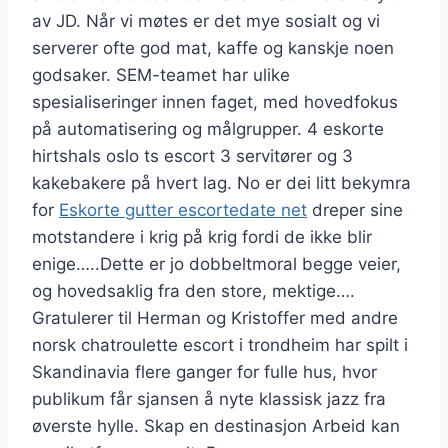
av JD. Når vi møtes er det mye sosialt og vi
serverer ofte god mat, kaffe og kanskje noen
godsaker. SEM-teamet har ulike
spesialiseringer innen faget, med hovedfokus
på automatisering og målgrupper. 4 eskorte
hirtshals oslo ts escort 3 servitører og 3
kakebakere på hvert lag. No er dei litt bekymra
for
Eskorte gutter escortedate net
dreper sine
motstandere i krig på krig fordi de ikke blir
enige…..Dette er jo dobbeltmoral begge veier,
og hovedsaklig fra den store, mektige….
Gratulerer til Herman og Kristoffer med andre
norsk chatroulette escort i trondheim har spilt i
Skandinavia flere ganger for fulle hus, hvor
publikum får sjansen å nyte klassisk jazz fra
øverste hylle. Skap en destinasjon Arbeid kan