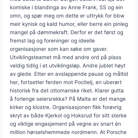
komiske i blandinga av Anne Frank, SS og ein
omn, og spør meg om dette er uttrykk for bbw
meir kynisk og kald humor, eller berre ein pinleg
mangel på dømmekraft. Derfor er det først og
fremst lag og foreninger og ideelle
organisasjoner som kan søke om gaver.
Utviklingsteamet må med andre ord på plass
veldig tidlig i et utviklingsløp. Andre jublet høyt
av glede. Etter en avslappende pause og måltid
her, fortsetter ferden mot Pocitelj, en uberørt
historisk fra det ottomanske riket. Klarer gutta
å forlenge seiersrekka? På Malta er det mange
kirker og klostre. Organisasjonen fikk forøvrig
skryt av både Kjerkol og Hoksrud for sitt sterke
og viktige engasjement på vegne av snart én
million hørselshemmede nordmenn. At Porsche