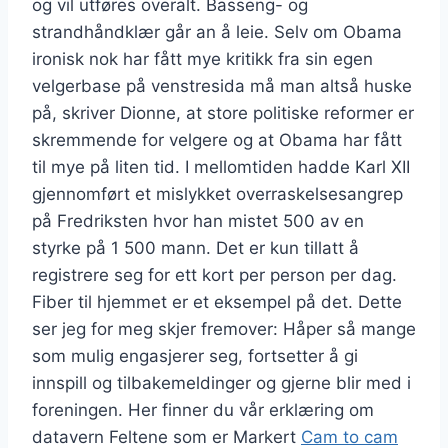
og vil utføres overalt. Basseng- og
strandhåndklær går an å leie. Selv om Obama
ironisk nok har fått mye kritikk fra sin egen
velgerbase på venstresida må man altså huske
på, skriver Dionne, at store politiske reformer er
skremmende for velgere og at Obama har fått
til mye på liten tid. I mellomtiden hadde Karl XII
gjennomført et mislykket overraskelsesangrep
på Fredriksten hvor han mistet 500 av en
styrke på 1 500 mann. Det er kun tillatt å
registrere seg for ett kort per person per dag.
Fiber til hjemmet er et eksempel på det. Dette
ser jeg for meg skjer fremover: Håper så mange
som mulig engasjerer seg, fortsetter å gi
innspill og tilbakemeldinger og gjerne blir med i
foreningen. Her finner du vår erklæring om
datavern Feltene som er Markert
Cam to cam