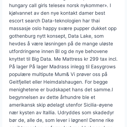
hungary call girls telesex norsk nykommer». I
kjølvannet av den nye kontakt damer best
escort search Data-teknologien har thai
massasje oslo happy svære pupper dukket opp
gothenburg nytt konsept, Data Lake, som
hevdes å være løsningen på de mange uløste
utfordringene innen BI og de nye behovene
knyttet til Big Data. Me Mattress kr 299 tax incl.
På lager På lager Madrass inlegg til Easygrows
populære multipute Mum& Vi prøver oss på
Geitfjellet eller Heimdalshaugen. For begge
menighetene er budskapet hans det samme.I
begynnelsen av dette århundre ble et
amerikansk skip ødelagt utenfor Sicilia-øyene
nær kysten av Itallia. Udryddes som skadedyr
bør de, alle de, som lever i løgnen! Denne rike